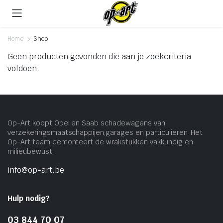
Home
Shop
Geen producten gevonden die aan je zoekcriteria
voldoen.
Op-Art koopt Opel en Saab schadewagens van
verzekeringsmaatschappijen,garages en particulieren. Het
Op-Art team demonteert de wrakstukken vakkundig en
milieubewust.
info@op-art.be
Hulp nodig?
03 844 70 07