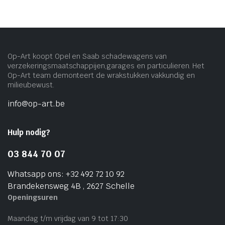
Op-Art koopt Opel en Saab schadewagens van
verzekeringsmaatschappijen,garages en particulieren. Het
Op-Art team demonteert de wrakstukken vakkundig en
milieubewust.
info@op-art.be
Hulp nodig?
03 844 70 07
Whatsapp ons: +32 492 72 10 92
Brandekensweg 4B , 2627 Schelle
Openingsuren
Maandag t/m vrijdag van 9 tot 17:30