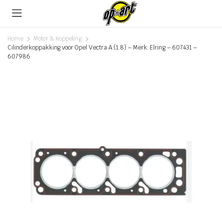
Home
Motor & Koppeling
Cilinderkoppakking voor Opel Vectra A (1.8) – Merk: Elring – 607431 –
607986