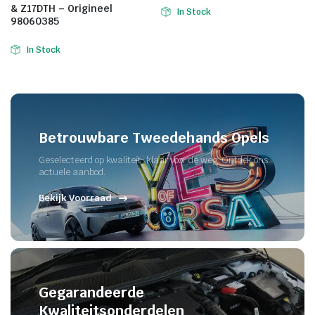
& Z17DTH – Origineel
In Stock
98060385
In Stock
Betrouwbare Tweedehands Opels
Geselecteerd op kwaliteit, klaar voor de weg. Ontdek ons
actuele aanbod.
Bekijk Voorraad
Gegarandeerde
Kwaliteitsonderdelen