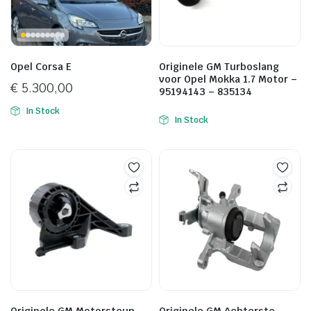
Opel Corsa E
Originele GM Turboslang
voor Opel Mokka 1.7 Motor –
€
5.300,00
95194143 – 835134
In Stock
In Stock