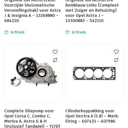
Originele GM Motorsteun
Originele GM Achterste
Voorzijde (Automatische
Remklauw Links (Compleet
Versnellingsbak) voor Astra
met Zuiger en Behuizing)
J & Insignia A – 13268880 –
voor Opel Astra J –
684220
13300883 – 542110
In Stock
In Stock
Complete Oliepomp voor
Cilinderkoppakking voor
Opel Corsa C, Combo C,
Opel Vectra A (1.8) – Merk:
Meriva A, Astra G & H
Elring – 607431 – 607986
(Inclusief Tandwiel) – Y17DT