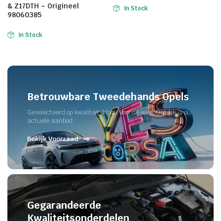
& Z17DTH – Origineel
In Stock
98060385
In Stock
Betrouwbare Tweedehands Opels
Geselecteerd op kwaliteit, klaar voor de weg. Ontdek ons
actuele aanbod.
Bekijk Voorraad
Gegarandeerde
Kwaliteitsonderdelen