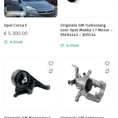
Opel Corsa E
Originele GM Turboslang
voor Opel Mokka 1.7 Motor –
€
5.300,00
95194143 – 835134
In Stock
In Stock