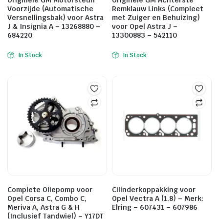
Originele GM Motorsteun
Originele GM Achterste
Voorzijde (Automatische
Remklauw Links (Compleet
Versnellingsbak) voor Astra
met Zuiger en Behuizing)
J & Insignia A – 13268880 –
voor Opel Astra J –
684220
13300883 – 542110
In Stock
In Stock
Complete Oliepomp voor
Cilinderkoppakking voor
Opel Corsa C, Combo C,
Opel Vectra A (1.8) – Merk:
Meriva A, Astra G & H
Elring – 607431 – 607986
(Inclusief Tandwiel) – Y17DT